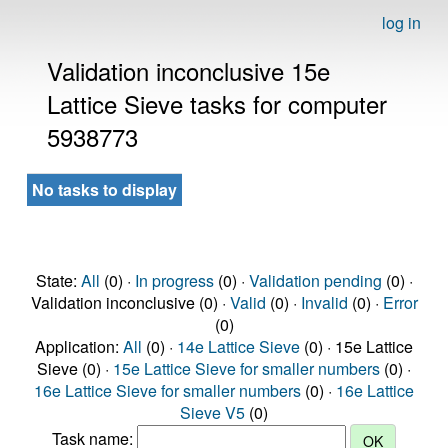
log in
Validation inconclusive 15e
Lattice Sieve tasks for computer
5938773
No tasks to display
State:
All
(0) ·
In progress
(0) ·
Validation pending
(0) ·
Validation inconclusive (0) ·
Valid
(0) ·
Invalid
(0) ·
Error
(0)
Application:
All
(0) ·
14e Lattice Sieve
(0) · 15e Lattice
Sieve (0) ·
15e Lattice Sieve for smaller numbers
(0) ·
16e Lattice Sieve for smaller numbers
(0) ·
16e Lattice
Sieve V5
(0)
Task name: