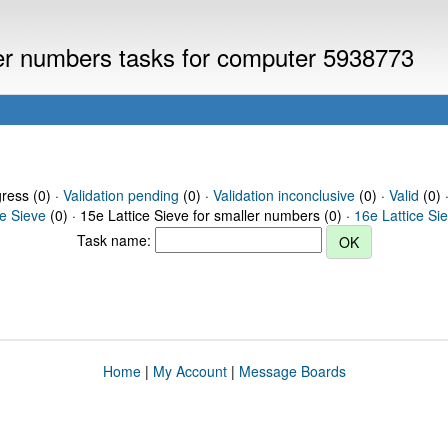
ller numbers tasks for computer 5938773
gress (0) ·
Validation pending
(0) ·
Validation inconclusive
(0) ·
Valid
(0) 
ce Sieve
(0) · 15e Lattice Sieve for smaller numbers (0) ·
16e Lattice Si
Task name:
Home
|
My Account
|
Message Boards