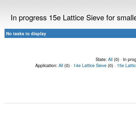
In progress 15e Lattice Sieve for sma
No tasks to display
State:
All
(0) · In pro
Application:
All
(0) ·
14e Lattice Sieve
(0) ·
15e Latti