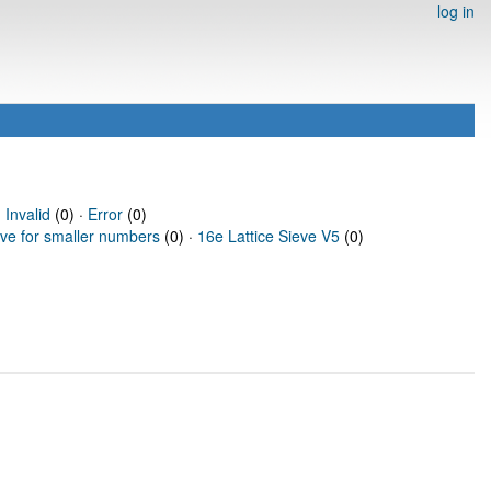
log in
·
Invalid
(0) ·
Error
(0)
eve for smaller numbers
(0) ·
16e Lattice Sieve V5
(0)