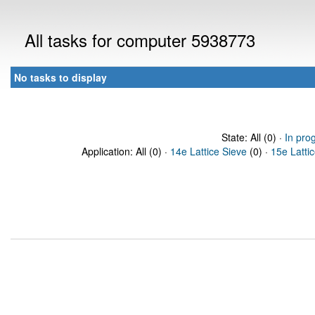
All tasks for computer 5938773
No tasks to display
State: All (0) ·
In pro
Application: All (0) ·
14e Lattice Sieve
(0) ·
15e Latti