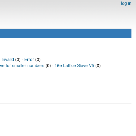
log in
·
Invalid
(0) ·
Error
(0)
eve for smaller numbers
(0) ·
16e Lattice Sieve V5
(0)