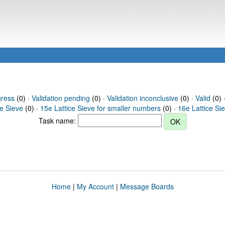
gress
(0) ·
Validation pending
(0) ·
Validation inconclusive
(0) ·
Valid
(0) 
ce Sieve
(0) ·
15e Lattice Sieve for smaller numbers
(0) ·
16e Lattice Si
Task name:
Home
|
My Account
|
Message Boards