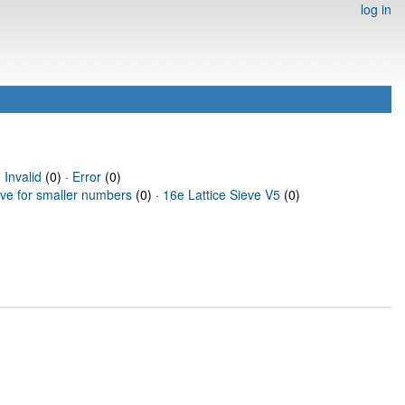
log in
·
Invalid
(0) ·
Error
(0)
eve for smaller numbers
(0) ·
16e Lattice Sieve V5
(0)