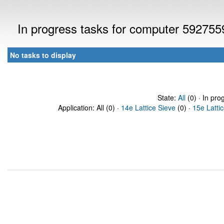
In progress tasks for computer 592755
No tasks to display
State:
All
(0) · In pro
Application: All (0) ·
14e Lattice Sieve
(0) ·
15e Latti