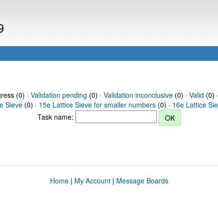
9
gress (0) ·
Validation pending
(0) ·
Validation inconclusive
(0) ·
Valid
(0) 
ce Sieve
(0) ·
15e Lattice Sieve for smaller numbers
(0) ·
16e Lattice Si
Task name:
Home
|
My Account
|
Message Boards