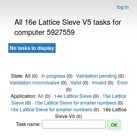
log in
All 16e Lattice Sieve V5 tasks for
computer 5927559
No tasks to display
State: All (0) ·
In progress
(0) ·
Validation pending
(0) ·
Validation inconclusive
(0) ·
Valid
(0) ·
Invalid
(0) ·
Error
(0)
Application:
All
(0) ·
14e Lattice Sieve
(0) ·
15e Lattice
Sieve
(0) ·
15e Lattice Sieve for smaller numbers
(0) ·
16e Lattice Sieve for smaller numbers
(0) · 16e Lattice
Sieve V5 (0)
Task name: