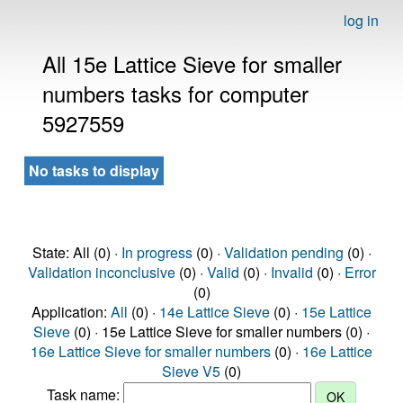
log in
All 15e Lattice Sieve for smaller
numbers tasks for computer
5927559
No tasks to display
State: All (0) ·
In progress
(0) ·
Validation pending
(0) ·
Validation inconclusive
(0) ·
Valid
(0) ·
Invalid
(0) ·
Error
(0)
Application:
All
(0) ·
14e Lattice Sieve
(0) ·
15e Lattice
Sieve
(0) · 15e Lattice Sieve for smaller numbers (0) ·
16e Lattice Sieve for smaller numbers
(0) ·
16e Lattice
Sieve V5
(0)
Task name: