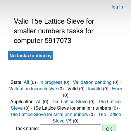
log in
Valid 15e Lattice Sieve for
smaller numbers tasks for
computer 5917073
No tasks to display
State:
All
(0) ·
In progress
(0) ·
Validation pending
(0) ·
Validation inconclusive
(0) · Valid (0) ·
Invalid
(0) ·
Error
(0)
Application:
All
(0) ·
14e Lattice Sieve
(0) ·
15e Lattice
Sieve
(0) · 15e Lattice Sieve for smaller numbers (0) ·
16e Lattice Sieve for smaller numbers
(0) ·
16e Lattice
Sieve V5
(0)
Task name: