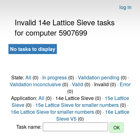
log in
Invalid 14e Lattice Sieve tasks
for computer 5907699
No tasks to display
State:
All
(0) ·
In progress
(0) ·
Validation pending
(0) ·
Validation inconclusive
(0) ·
Valid
(0) · Invalid (0) ·
Error
(0)
Application:
All
(0) · 14e Lattice Sieve (0) ·
15e Lattice
Sieve
(0) ·
15e Lattice Sieve for smaller numbers
(0) ·
16e Lattice Sieve for smaller numbers
(0) ·
16e Lattice
Sieve V5
(0)
Task name: