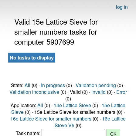
log in
Valid 15e Lattice Sieve for
smaller numbers tasks for
computer 5907699
No tasks to display
State:
All
(0) ·
In progress
(0) ·
Validation pending
(0) ·
Validation inconclusive
(0) · Valid (0) ·
Invalid
(0) ·
Error
(0)
Application:
All
(0) ·
14e Lattice Sieve
(0) ·
15e Lattice
Sieve
(0) · 15e Lattice Sieve for smaller numbers (0) ·
16e Lattice Sieve for smaller numbers
(0) ·
16e Lattice
Sieve V5
(0)
Task name: