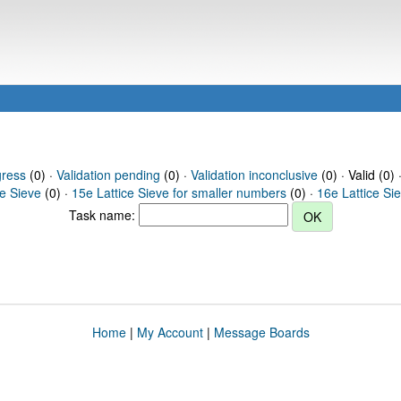
gress
(0) ·
Validation pending
(0) ·
Validation inconclusive
(0) · Valid (0) 
ce Sieve
(0) ·
15e Lattice Sieve for smaller numbers
(0) ·
16e Lattice Si
Task name:
Home
|
My Account
|
Message Boards