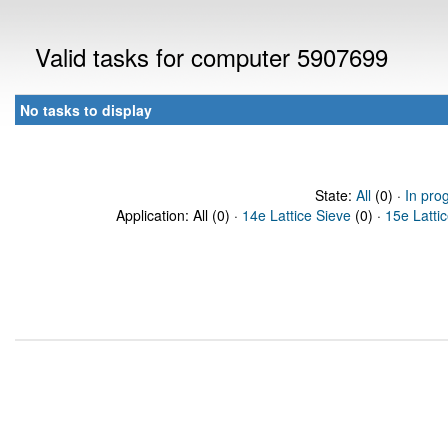
Valid tasks for computer 5907699
No tasks to display
State:
All
(0) ·
In pro
Application: All (0) ·
14e Lattice Sieve
(0) ·
15e Latti