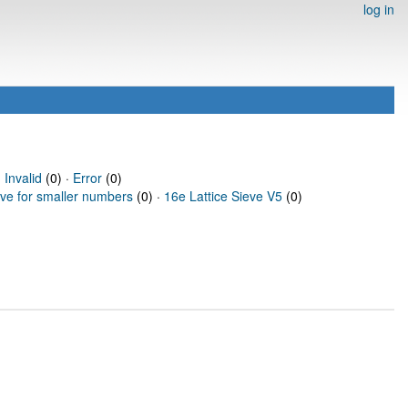
log in
·
Invalid
(0) ·
Error
(0)
eve for smaller numbers
(0) ·
16e Lattice Sieve V5
(0)