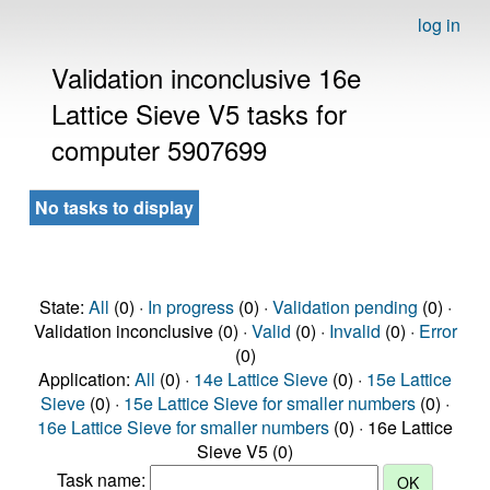
log in
Validation inconclusive 16e
Lattice Sieve V5 tasks for
computer 5907699
No tasks to display
State:
All
(0) ·
In progress
(0) ·
Validation pending
(0) ·
Validation inconclusive (0) ·
Valid
(0) ·
Invalid
(0) ·
Error
(0)
Application:
All
(0) ·
14e Lattice Sieve
(0) ·
15e Lattice
Sieve
(0) ·
15e Lattice Sieve for smaller numbers
(0) ·
16e Lattice Sieve for smaller numbers
(0) · 16e Lattice
Sieve V5 (0)
Task name: