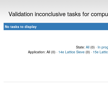
Validation inconclusive tasks for comp
No tasks to display
State:
All
(0) ·
In pro
Application: All (0) ·
14e Lattice Sieve
(0) ·
15e Latti