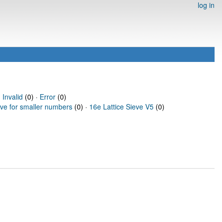
log in
·
Invalid
(0) ·
Error
(0)
eve for smaller numbers
(0) ·
16e Lattice Sieve V5
(0)