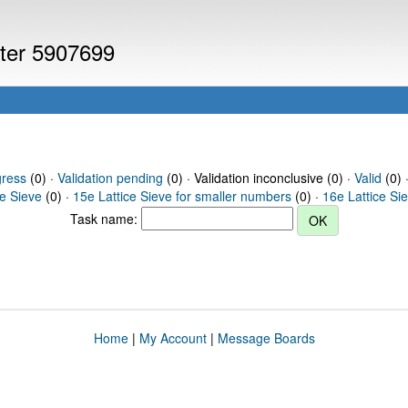
uter 5907699
gress
(0) ·
Validation pending
(0) · Validation inconclusive (0) ·
Valid
(0) 
ce Sieve
(0) ·
15e Lattice Sieve for smaller numbers
(0) ·
16e Lattice Si
Task name:
Home
|
My Account
|
Message Boards