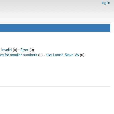
log in
·
Invalid
(0) ·
Error
(0)
eve for smaller numbers
(0) ·
16e Lattice Sieve V5
(0)