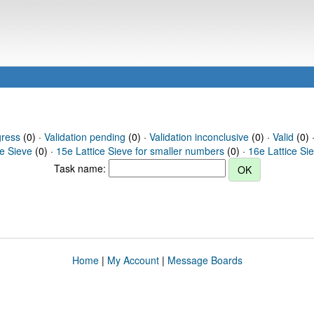
gress
(0) ·
Validation pending
(0) ·
Validation inconclusive
(0) ·
Valid
(0) 
ce Sieve
(0) ·
15e Lattice Sieve for smaller numbers
(0) ·
16e Lattice Si
Task name:
Home
|
My Account
|
Message Boards