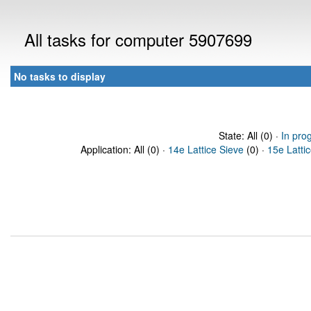
All tasks for computer 5907699
No tasks to display
State: All (0) ·
In pro
Application: All (0) ·
14e Lattice Sieve
(0) ·
15e Latti