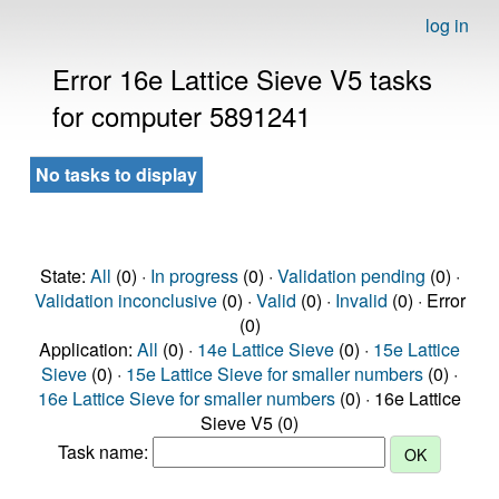
log in
Error 16e Lattice Sieve V5 tasks
for computer 5891241
No tasks to display
State:
All
(0) ·
In progress
(0) ·
Validation pending
(0) ·
Validation inconclusive
(0) ·
Valid
(0) ·
Invalid
(0) · Error
(0)
Application:
All
(0) ·
14e Lattice Sieve
(0) ·
15e Lattice
Sieve
(0) ·
15e Lattice Sieve for smaller numbers
(0) ·
16e Lattice Sieve for smaller numbers
(0) · 16e Lattice
Sieve V5 (0)
Task name: