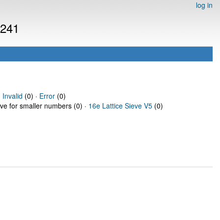
log in
1241
·
Invalid
(0) ·
Error
(0)
eve for smaller numbers (0) ·
16e Lattice Sieve V5
(0)