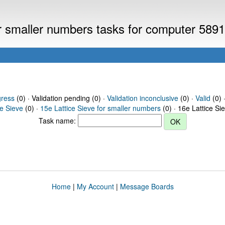
or smaller numbers tasks for computer 589
gress
(0) · Validation pending (0) ·
Validation inconclusive
(0) ·
Valid
(0) 
ce Sieve
(0) ·
15e Lattice Sieve for smaller numbers
(0) · 16e Lattice Si
Task name:
Home
|
My Account
|
Message Boards