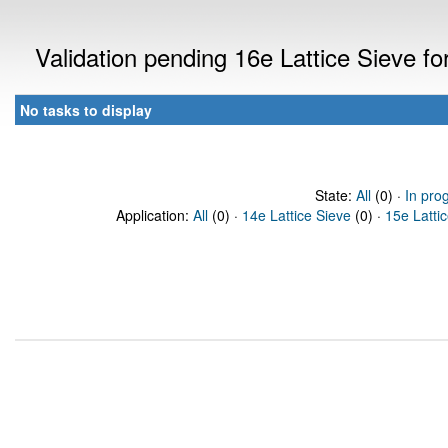
Validation pending 16e Lattice Sieve f
No tasks to display
State:
All
(0) ·
In pro
Application:
All
(0) ·
14e Lattice Sieve
(0) ·
15e Latti