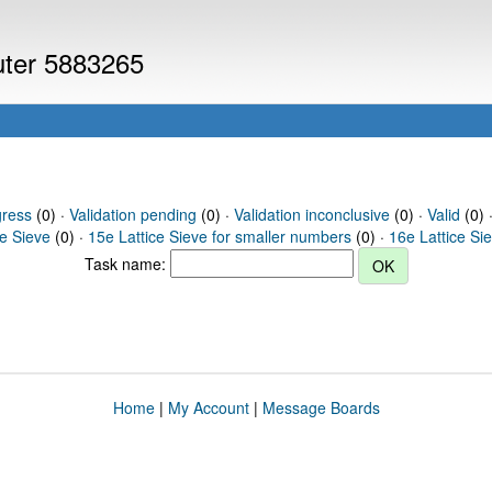
puter 5883265
gress
(0) ·
Validation pending
(0) ·
Validation inconclusive
(0) ·
Valid
(0) 
ce Sieve
(0) ·
15e Lattice Sieve for smaller numbers
(0) ·
16e Lattice Si
Task name:
Home
|
My Account
|
Message Boards