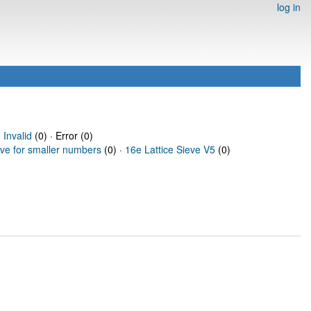
log in
·
Invalid
(0) · Error (0)
eve for smaller numbers
(0) ·
16e Lattice Sieve V5
(0)