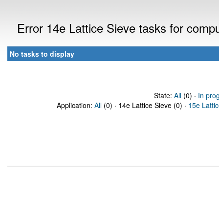
Error 14e Lattice Sieve tasks for com
No tasks to display
State:
All
(0) ·
In pro
Application:
All
(0) · 14e Lattice Sieve (0) ·
15e Latti