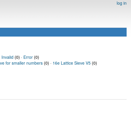
log in
·
Invalid
(0) ·
Error
(0)
eve for smaller numbers
(0) ·
16e Lattice Sieve V5
(0)