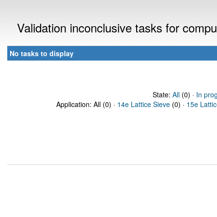
Validation inconclusive tasks for comp
No tasks to display
State:
All
(0) ·
In pro
Application: All (0) ·
14e Lattice Sieve
(0) ·
15e Latti