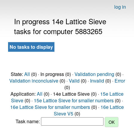
log in
In progress 14e Lattice Sieve
tasks for computer 5883265
No tasks to display
State:
All
(0) · In progress (0) ·
Validation pending
(0) ·
Validation inconclusive
(0) ·
Valid
(0) ·
Invalid
(0) ·
Error
(0)
Application:
All
(0) · 14e Lattice Sieve (0) ·
15e Lattice
Sieve
(0) ·
15e Lattice Sieve for smaller numbers
(0) ·
16e Lattice Sieve for smaller numbers
(0) ·
16e Lattice
Sieve V5
(0)
Task name: