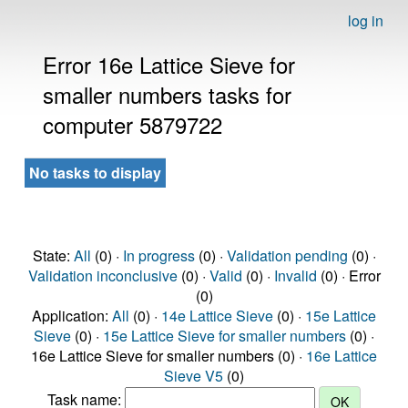
log in
Error 16e Lattice Sieve for
smaller numbers tasks for
computer 5879722
No tasks to display
State:
All
(0) ·
In progress
(0) ·
Validation pending
(0) ·
Validation inconclusive
(0) ·
Valid
(0) ·
Invalid
(0) · Error
(0)
Application:
All
(0) ·
14e Lattice Sieve
(0) ·
15e Lattice
Sieve
(0) ·
15e Lattice Sieve for smaller numbers
(0) ·
16e Lattice Sieve for smaller numbers (0) ·
16e Lattice
Sieve V5
(0)
Task name: