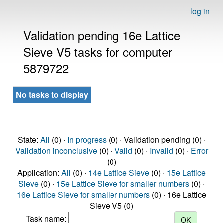
log in
Validation pending 16e Lattice
Sieve V5 tasks for computer
5879722
No tasks to display
State:
All
(0) ·
In progress
(0) · Validation pending (0) ·
Validation inconclusive
(0) ·
Valid
(0) ·
Invalid
(0) ·
Error
(0)
Application:
All
(0) ·
14e Lattice Sieve
(0) ·
15e Lattice
Sieve
(0) ·
15e Lattice Sieve for smaller numbers
(0) ·
16e Lattice Sieve for smaller numbers
(0) · 16e Lattice
Sieve V5 (0)
Task name: