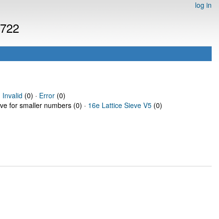
log in
9722
·
Invalid
(0) ·
Error
(0)
eve for smaller numbers (0) ·
16e Lattice Sieve V5
(0)