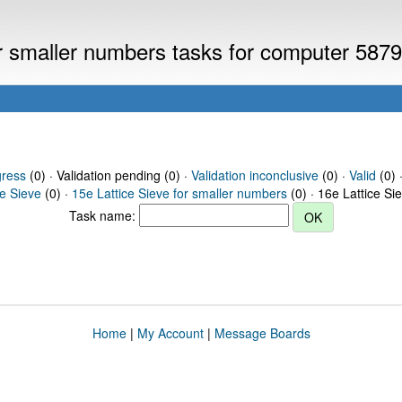
or smaller numbers tasks for computer 587
gress
(0) · Validation pending (0) ·
Validation inconclusive
(0) ·
Valid
(0) 
ce Sieve
(0) ·
15e Lattice Sieve for smaller numbers
(0) · 16e Lattice Si
Task name:
Home
|
My Account
|
Message Boards