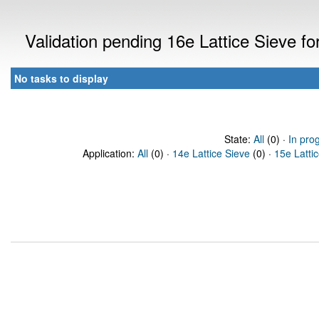
Validation pending 16e Lattice Sieve f
No tasks to display
State:
All
(0) ·
In pro
Application:
All
(0) ·
14e Lattice Sieve
(0) ·
15e Latti