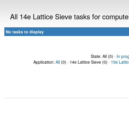
All 14e Lattice Sieve tasks for comput
No tasks to display
State: All (0) ·
In pro
Application:
All
(0) · 14e Lattice Sieve (0) ·
15e Latti