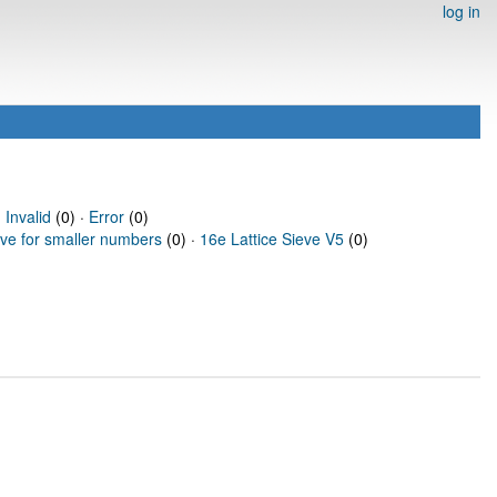
log in
·
Invalid
(0) ·
Error
(0)
eve for smaller numbers
(0) ·
16e Lattice Sieve V5
(0)