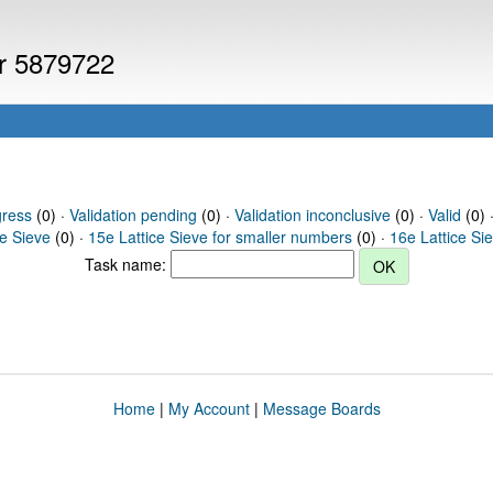
er 5879722
gress
(0) ·
Validation pending
(0) ·
Validation inconclusive
(0) ·
Valid
(0) 
ce Sieve
(0) ·
15e Lattice Sieve for smaller numbers
(0) ·
16e Lattice Si
Task name:
Home
|
My Account
|
Message Boards