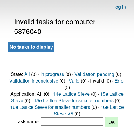
log in
Invalid tasks for computer
5876040
No tasks to display
State:
All
(0) ·
In progress
(0) ·
Validation pending
(0) ·
Validation inconclusive
(0) ·
Valid
(0) · Invalid (0) ·
Error
(0)
Application: All (0) ·
14e Lattice Sieve
(0) ·
15e Lattice
Sieve
(0) ·
15e Lattice Sieve for smaller numbers
(0) ·
16e Lattice Sieve for smaller numbers
(0) ·
16e Lattice
Sieve V5
(0)
Task name: