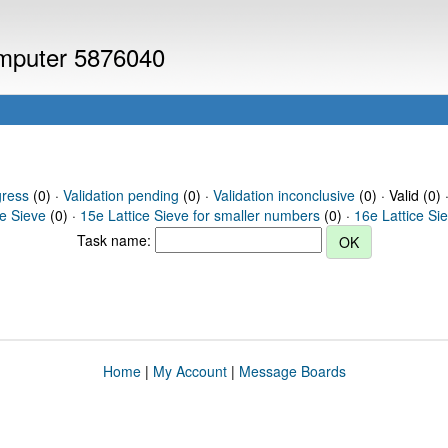
computer 5876040
gress
(0) ·
Validation pending
(0) ·
Validation inconclusive
(0) · Valid (0) 
ce Sieve
(0) ·
15e Lattice Sieve for smaller numbers
(0) ·
16e Lattice Si
Task name:
Home
|
My Account
|
Message Boards