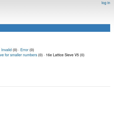
log in
·
Invalid
(0) ·
Error
(0)
eve for smaller numbers
(0) · 16e Lattice Sieve V5 (0)