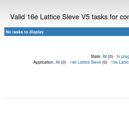
Valid 16e Lattice Sieve V5 tasks for 
No tasks to display
State:
All
(0) ·
In pro
Application:
All
(0) ·
14e Lattice Sieve
(0) ·
15e Latti