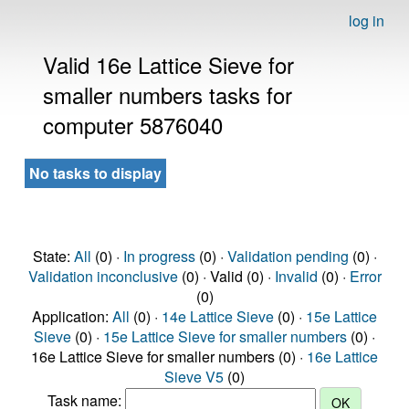
log in
Valid 16e Lattice Sieve for
smaller numbers tasks for
computer 5876040
No tasks to display
State:
All
(0) ·
In progress
(0) ·
Validation pending
(0) ·
Validation inconclusive
(0) · Valid (0) ·
Invalid
(0) ·
Error
(0)
Application:
All
(0) ·
14e Lattice Sieve
(0) ·
15e Lattice
Sieve
(0) ·
15e Lattice Sieve for smaller numbers
(0) ·
16e Lattice Sieve for smaller numbers (0) ·
16e Lattice
Sieve V5
(0)
Task name: