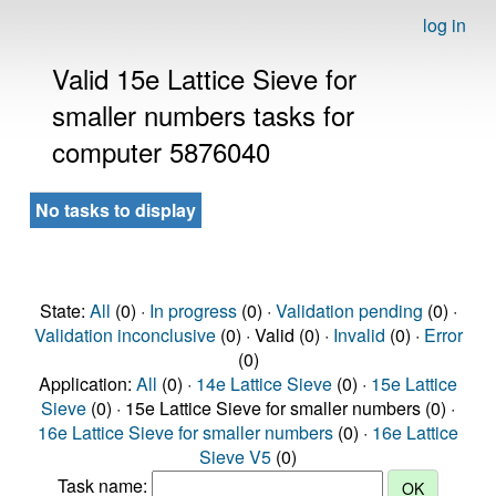
log in
Valid 15e Lattice Sieve for
smaller numbers tasks for
computer 5876040
No tasks to display
State:
All
(0) ·
In progress
(0) ·
Validation pending
(0) ·
Validation inconclusive
(0) · Valid (0) ·
Invalid
(0) ·
Error
(0)
Application:
All
(0) ·
14e Lattice Sieve
(0) ·
15e Lattice
Sieve
(0) · 15e Lattice Sieve for smaller numbers (0) ·
16e Lattice Sieve for smaller numbers
(0) ·
16e Lattice
Sieve V5
(0)
Task name: