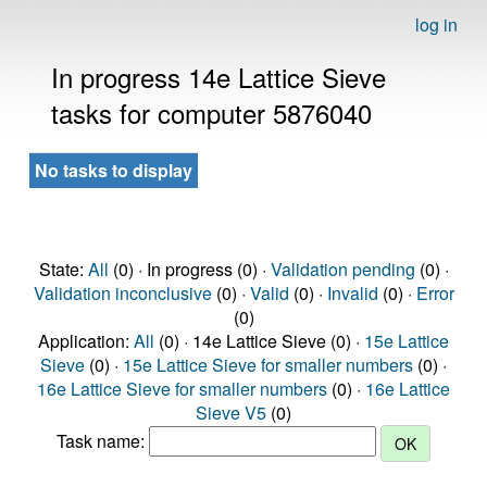
log in
In progress 14e Lattice Sieve
tasks for computer 5876040
No tasks to display
State:
All
(0) · In progress (0) ·
Validation pending
(0) ·
Validation inconclusive
(0) ·
Valid
(0) ·
Invalid
(0) ·
Error
(0)
Application:
All
(0) · 14e Lattice Sieve (0) ·
15e Lattice
Sieve
(0) ·
15e Lattice Sieve for smaller numbers
(0) ·
16e Lattice Sieve for smaller numbers
(0) ·
16e Lattice
Sieve V5
(0)
Task name: