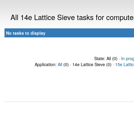
All 14e Lattice Sieve tasks for comput
No tasks to display
State: All (0) ·
In pro
Application:
All
(0) · 14e Lattice Sieve (0) ·
15e Latti