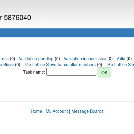
er 5876040
gress
(0) ·
Validation pending
(0) ·
Validation inconclusive
(0) ·
Valid
(0) 
ce Sieve
(0) ·
15e Lattice Sieve for smaller numbers
(0) ·
16e Lattice Si
Task name:
Home
|
My Account
|
Message Boards