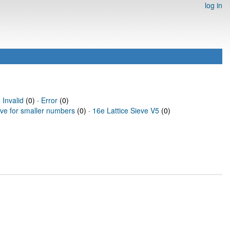
log in
·
Invalid
(0) ·
Error
(0)
eve for smaller numbers
(0) ·
16e Lattice Sieve V5
(0)