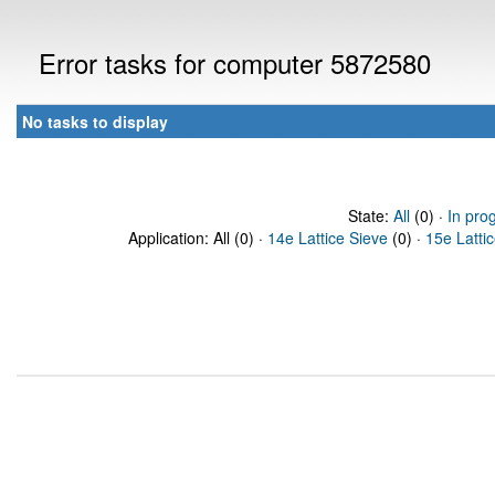
Error tasks for computer 5872580
No tasks to display
State:
All
(0) ·
In pro
Application: All (0) ·
14e Lattice Sieve
(0) ·
15e Latti