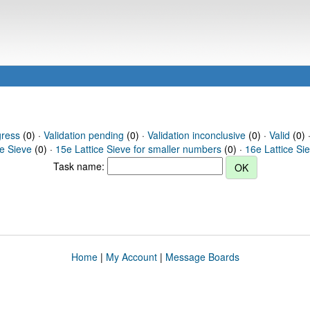
gress
(0) ·
Validation pending
(0) ·
Validation inconclusive
(0) ·
Valid
(0) 
ce Sieve
(0) ·
15e Lattice Sieve for smaller numbers
(0) ·
16e Lattice Si
Task name:
Home
|
My Account
|
Message Boards