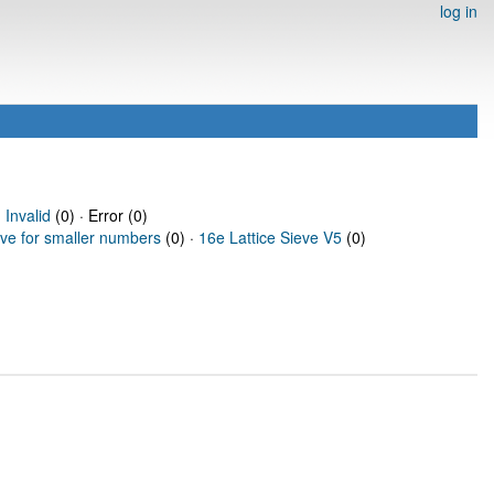
log in
·
Invalid
(0) · Error (0)
eve for smaller numbers
(0) ·
16e Lattice Sieve V5
(0)