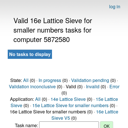
log in
Valid 16e Lattice Sieve for
smaller numbers tasks for
computer 5872580
No tasks to display
State:
All
(0) ·
In progress
(0) ·
Validation pending
(0) ·
Validation inconclusive
(0) · Valid (0) ·
Invalid
(0) ·
Error
(0)
Application:
All
(0) ·
14e Lattice Sieve
(0) ·
15e Lattice
Sieve
(0) ·
15e Lattice Sieve for smaller numbers
(0) ·
16e Lattice Sieve for smaller numbers (0) ·
16e Lattice
Sieve V5
(0)
Task name: