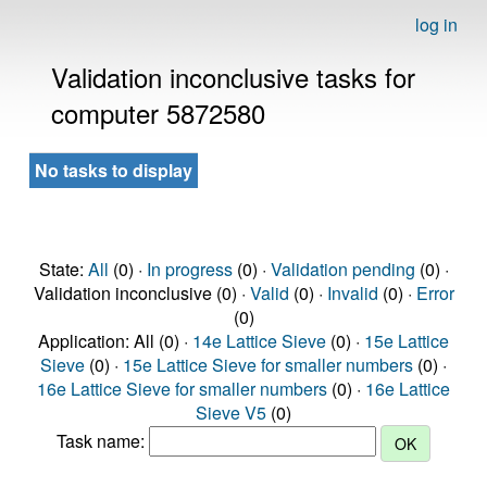
log in
Validation inconclusive tasks for
computer 5872580
No tasks to display
State:
All
(0) ·
In progress
(0) ·
Validation pending
(0) ·
Validation inconclusive (0) ·
Valid
(0) ·
Invalid
(0) ·
Error
(0)
Application: All (0) ·
14e Lattice Sieve
(0) ·
15e Lattice
Sieve
(0) ·
15e Lattice Sieve for smaller numbers
(0) ·
16e Lattice Sieve for smaller numbers
(0) ·
16e Lattice
Sieve V5
(0)
Task name: