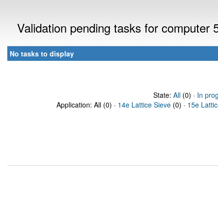
Validation pending tasks for computer
No tasks to display
State:
All
(0) ·
In pro
Application: All (0) ·
14e Lattice Sieve
(0) ·
15e Latti