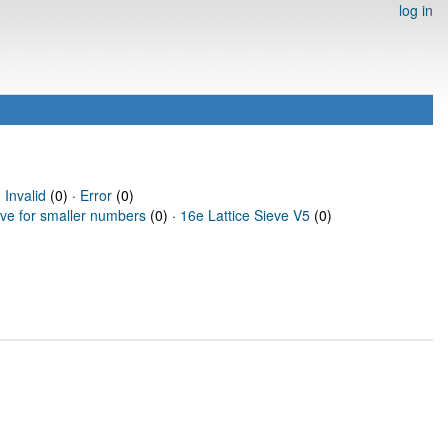
log in
·
Invalid
(0) ·
Error
(0)
eve for smaller numbers
(0) ·
16e Lattice Sieve V5
(0)