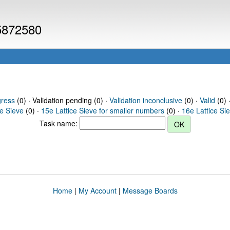
 5872580
gress
(0) · Validation pending (0) ·
Validation inconclusive
(0) ·
Valid
(0) 
ce Sieve
(0) ·
15e Lattice Sieve for smaller numbers
(0) ·
16e Lattice Si
Task name:
Home
|
My Account
|
Message Boards