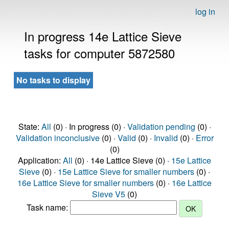
log in
In progress 14e Lattice Sieve
tasks for computer 5872580
No tasks to display
State:
All
(0) · In progress (0) ·
Validation pending
(0) ·
Validation inconclusive
(0) ·
Valid
(0) ·
Invalid
(0) ·
Error
(0)
Application:
All
(0) · 14e Lattice Sieve (0) ·
15e Lattice
Sieve
(0) ·
15e Lattice Sieve for smaller numbers
(0) ·
16e Lattice Sieve for smaller numbers
(0) ·
16e Lattice
Sieve V5
(0)
Task name: