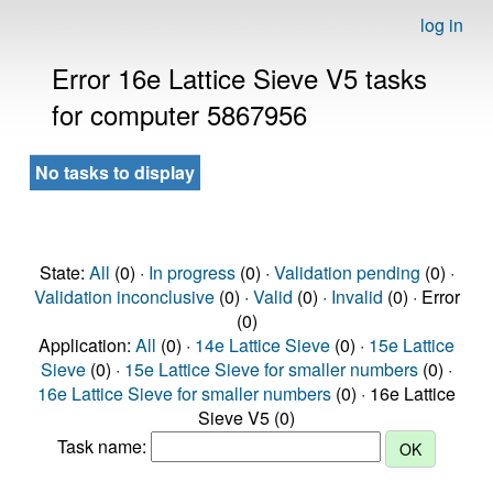
log in
Error 16e Lattice Sieve V5 tasks
for computer 5867956
No tasks to display
State:
All
(0) ·
In progress
(0) ·
Validation pending
(0) ·
Validation inconclusive
(0) ·
Valid
(0) ·
Invalid
(0) · Error
(0)
Application:
All
(0) ·
14e Lattice Sieve
(0) ·
15e Lattice
Sieve
(0) ·
15e Lattice Sieve for smaller numbers
(0) ·
16e Lattice Sieve for smaller numbers
(0) · 16e Lattice
Sieve V5 (0)
Task name: