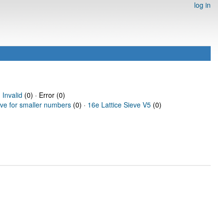
log in
·
Invalid
(0) · Error (0)
eve for smaller numbers
(0) ·
16e Lattice Sieve V5
(0)