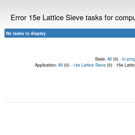
Error 15e Lattice Sieve tasks for com
No tasks to display
State:
All
(0) ·
In pro
Application:
All
(0) ·
14e Lattice Sieve
(0) · 15e Latti