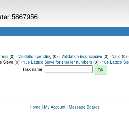
puter 5867956
gress
(0) ·
Validation pending
(0) ·
Validation inconclusive
(0) ·
Valid
(0) 
ce Sieve (0) ·
15e Lattice Sieve for smaller numbers
(0) ·
16e Lattice Si
Task name:
Home
|
My Account
|
Message Boards