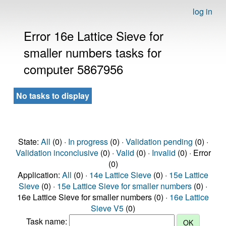
log in
Error 16e Lattice Sieve for
smaller numbers tasks for
computer 5867956
No tasks to display
State:
All
(0) ·
In progress
(0) ·
Validation pending
(0) ·
Validation inconclusive
(0) ·
Valid
(0) ·
Invalid
(0) · Error
(0)
Application:
All
(0) ·
14e Lattice Sieve
(0) ·
15e Lattice
Sieve
(0) ·
15e Lattice Sieve for smaller numbers
(0) ·
16e Lattice Sieve for smaller numbers (0) ·
16e Lattice
Sieve V5
(0)
Task name: