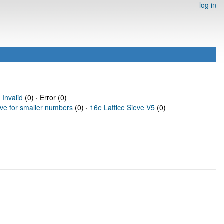
log in
·
Invalid
(0) · Error (0)
eve for smaller numbers
(0) ·
16e Lattice Sieve V5
(0)