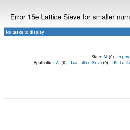
Error 15e Lattice Sieve for smaller n
No tasks to display
State:
All
(0) ·
In pro
Application:
All
(0) ·
14e Lattice Sieve
(0) ·
15e Latti