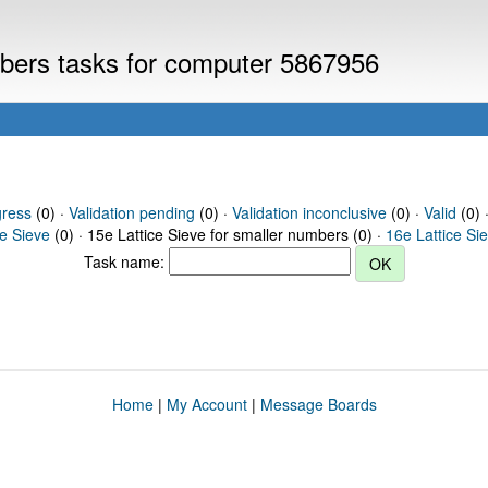
umbers tasks for computer 5867956
gress
(0) ·
Validation pending
(0) ·
Validation inconclusive
(0) ·
Valid
(0) 
ce Sieve
(0) · 15e Lattice Sieve for smaller numbers (0) ·
16e Lattice Si
Task name:
Home
|
My Account
|
Message Boards