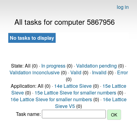
log in
All tasks for computer 5867956
No tasks to display
State: All (0) ·
In progress
(0) ·
Validation pending
(0) ·
Validation inconclusive
(0) ·
Valid
(0) ·
Invalid
(0) ·
Error
(0)
Application: All (0) ·
14e Lattice Sieve
(0) ·
15e Lattice
Sieve
(0) ·
15e Lattice Sieve for smaller numbers
(0) ·
16e Lattice Sieve for smaller numbers
(0) ·
16e Lattice
Sieve V5
(0)
Task name: