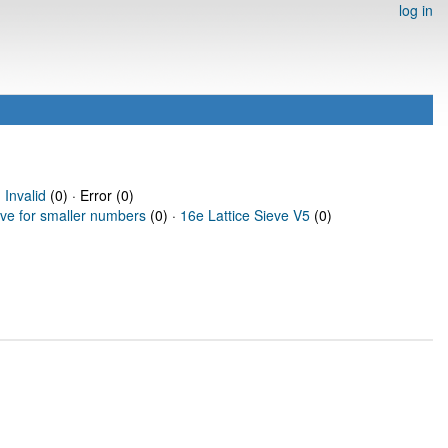
log in
·
Invalid
(0) · Error (0)
eve for smaller numbers
(0) ·
16e Lattice Sieve V5
(0)