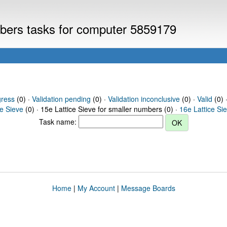
umbers tasks for computer 5859179
gress
(0) ·
Validation pending
(0) ·
Validation inconclusive
(0) ·
Valid
(0) 
ce Sieve
(0) · 15e Lattice Sieve for smaller numbers (0) ·
16e Lattice Si
Task name:
Home
|
My Account
|
Message Boards