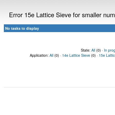
Error 15e Lattice Sieve for smaller n
No tasks to display
State:
All
(0) ·
In pro
Application:
All
(0) ·
14e Lattice Sieve
(0) ·
15e Latti