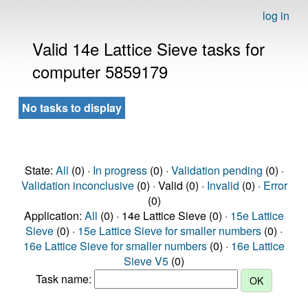
log in
Valid 14e Lattice Sieve tasks for
computer 5859179
No tasks to display
State:
All
(0) ·
In progress
(0) ·
Validation pending
(0) ·
Validation inconclusive
(0) · Valid (0) ·
Invalid
(0) ·
Error
(0)
Application:
All
(0) · 14e Lattice Sieve (0) ·
15e Lattice
Sieve
(0) ·
15e Lattice Sieve for smaller numbers
(0) ·
16e Lattice Sieve for smaller numbers
(0) ·
16e Lattice
Sieve V5
(0)
Task name: