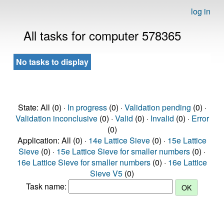
log in
All tasks for computer 578365
No tasks to display
State: All (0) ·
In progress
(0) ·
Validation pending
(0) ·
Validation inconclusive
(0) ·
Valid
(0) ·
Invalid
(0) ·
Error
(0)
Application: All (0) ·
14e Lattice Sieve
(0) ·
15e Lattice
Sieve
(0) ·
15e Lattice Sieve for smaller numbers
(0) ·
16e Lattice Sieve for smaller numbers
(0) ·
16e Lattice
Sieve V5
(0)
Task name: