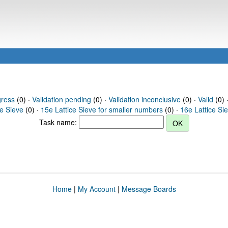
gress
(0) ·
Validation pending
(0) ·
Validation inconclusive
(0) ·
Valid
(0) 
ce Sieve
(0) ·
15e Lattice Sieve for smaller numbers
(0) ·
16e Lattice Si
Task name:
Home
|
My Account
|
Message Boards