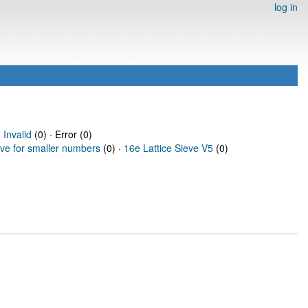
log in
·
Invalid
(0) · Error (0)
eve for smaller numbers
(0) ·
16e Lattice Sieve V5
(0)