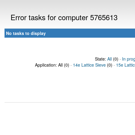
Error tasks for computer 5765613
No tasks to display
State:
All
(0) ·
In pro
Application: All (0) ·
14e Lattice Sieve
(0) ·
15e Latti