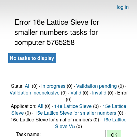
log in
Error 16e Lattice Sieve for
smaller numbers tasks for
computer 5765258
No tasks to display
State:
All
(0) ·
In progress
(0) ·
Validation pending
(0) ·
Validation inconclusive
(0) ·
Valid
(0) ·
Invalid
(0) · Error
(0)
Application:
All
(0) ·
14e Lattice Sieve
(0) ·
15e Lattice
Sieve
(0) ·
15e Lattice Sieve for smaller numbers
(0) ·
16e Lattice Sieve for smaller numbers (0) ·
16e Lattice
Sieve V5
(0)
Task name: