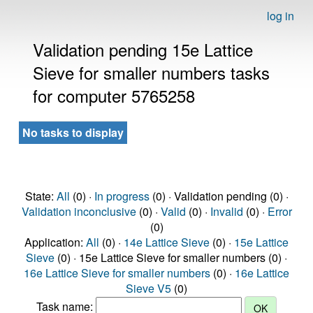
log in
Validation pending 15e Lattice
Sieve for smaller numbers tasks
for computer 5765258
No tasks to display
State:
All
(0) ·
In progress
(0) · Validation pending (0) ·
Validation inconclusive
(0) ·
Valid
(0) ·
Invalid
(0) ·
Error
(0)
Application:
All
(0) ·
14e Lattice Sieve
(0) ·
15e Lattice
Sieve
(0) · 15e Lattice Sieve for smaller numbers (0) ·
16e Lattice Sieve for smaller numbers
(0) ·
16e Lattice
Sieve V5
(0)
Task name: