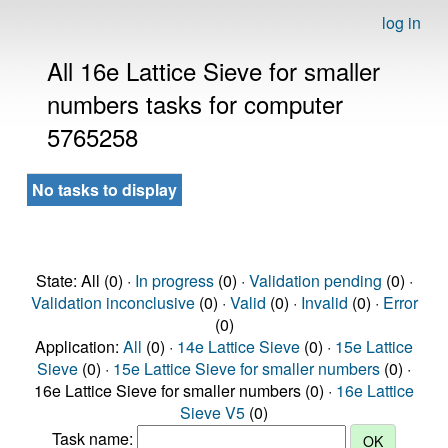
log in
All 16e Lattice Sieve for smaller
numbers tasks for computer
5765258
No tasks to display
State: All (0) ·
In progress
(0) ·
Validation pending
(0) ·
Validation inconclusive
(0) ·
Valid
(0) ·
Invalid
(0) ·
Error
(0)
Application:
All
(0) ·
14e Lattice Sieve
(0) ·
15e Lattice
Sieve
(0) ·
15e Lattice Sieve for smaller numbers
(0) ·
16e Lattice Sieve for smaller numbers (0) ·
16e Lattice
Sieve V5
(0)
Task name: