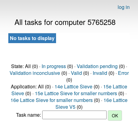
log in
All tasks for computer 5765258
No tasks to display
State: All (0) ·
In progress
(0) ·
Validation pending
(0) ·
Validation inconclusive
(0) ·
Valid
(0) ·
Invalid
(0) ·
Error
(0)
Application: All (0) ·
14e Lattice Sieve
(0) ·
15e Lattice
Sieve
(0) ·
15e Lattice Sieve for smaller numbers
(0) ·
16e Lattice Sieve for smaller numbers
(0) ·
16e Lattice
Sieve V5
(0)
Task name: