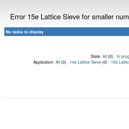
Error 15e Lattice Sieve for smaller n
No tasks to display
State:
All
(0) ·
In pro
Application:
All
(0) ·
14e Lattice Sieve
(0) ·
15e Latti