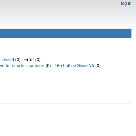
log in
·
Invalid
(0) · Error (0)
eve for smaller numbers
(0) ·
16e Lattice Sieve V5
(0)