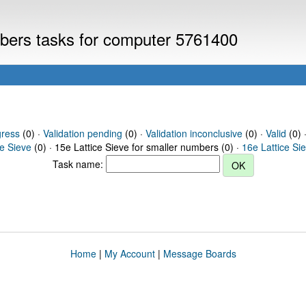
umbers tasks for computer 5761400
gress
(0) ·
Validation pending
(0) ·
Validation inconclusive
(0) ·
Valid
(0) 
ce Sieve
(0) · 15e Lattice Sieve for smaller numbers (0) ·
16e Lattice Si
Task name:
Home
|
My Account
|
Message Boards