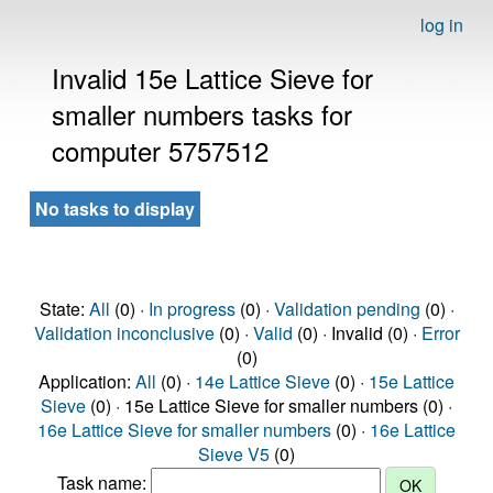
log in
Invalid 15e Lattice Sieve for
smaller numbers tasks for
computer 5757512
No tasks to display
State:
All
(0) ·
In progress
(0) ·
Validation pending
(0) ·
Validation inconclusive
(0) ·
Valid
(0) · Invalid (0) ·
Error
(0)
Application:
All
(0) ·
14e Lattice Sieve
(0) ·
15e Lattice
Sieve
(0) · 15e Lattice Sieve for smaller numbers (0) ·
16e Lattice Sieve for smaller numbers
(0) ·
16e Lattice
Sieve V5
(0)
Task name: