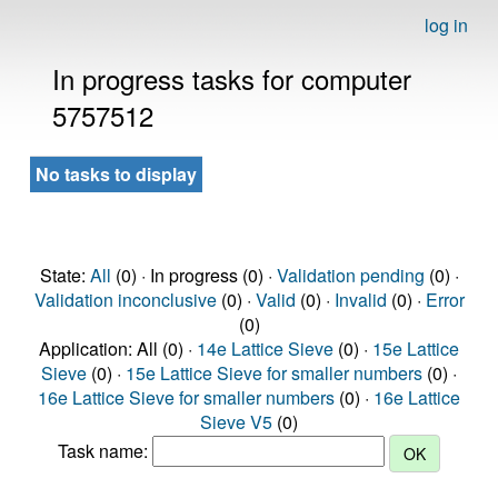
log in
In progress tasks for computer
5757512
No tasks to display
State:
All
(0) · In progress (0) ·
Validation pending
(0) ·
Validation inconclusive
(0) ·
Valid
(0) ·
Invalid
(0) ·
Error
(0)
Application: All (0) ·
14e Lattice Sieve
(0) ·
15e Lattice
Sieve
(0) ·
15e Lattice Sieve for smaller numbers
(0) ·
16e Lattice Sieve for smaller numbers
(0) ·
16e Lattice
Sieve V5
(0)
Task name: