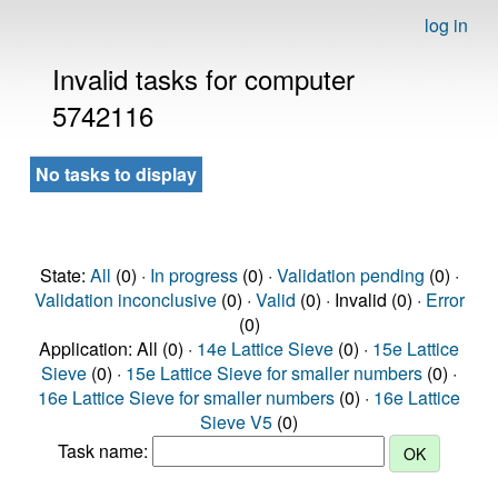
log in
Invalid tasks for computer
5742116
No tasks to display
State:
All
(0) ·
In progress
(0) ·
Validation pending
(0) ·
Validation inconclusive
(0) ·
Valid
(0) · Invalid (0) ·
Error
(0)
Application: All (0) ·
14e Lattice Sieve
(0) ·
15e Lattice
Sieve
(0) ·
15e Lattice Sieve for smaller numbers
(0) ·
16e Lattice Sieve for smaller numbers
(0) ·
16e Lattice
Sieve V5
(0)
Task name: